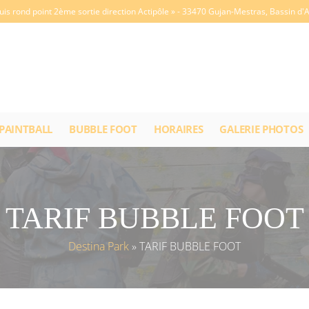
is rond point 2ème sortie direction Actipôle »
- 33470 Gujan-Mestras, Bassin d'
PAINTBALL
BUBBLE FOOT
HORAIRES
GALERIE PHOTOS
TARIF BUBBLE FOOT
Destina Park
»
TARIF BUBBLE FOOT