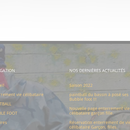
IGATION
NOS DERNIÈRES ACTUALITÉS
eil
Saison 2022
rrement vie célibataire
paintball du bassin à posé ses
Bubble foot !!!
TBALL
Nouvelle page enterrement vie
BLE FOOT
célibataire garçon fille.
ires
Réservation enterrement de vi
célibataire Garçon, filles.