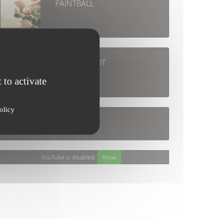
PAINTBALL
BUBBLE FOOT
 to activate
olicy
YouTube is disabled.
Allow