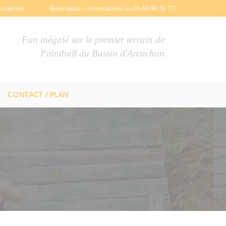
Arcachon
Réservation - informations au 06 60 90 16 77
Fun inégalé sur le premier terrain de
Paintball du Bassin d'Arcachon
CONTACT / PLAN