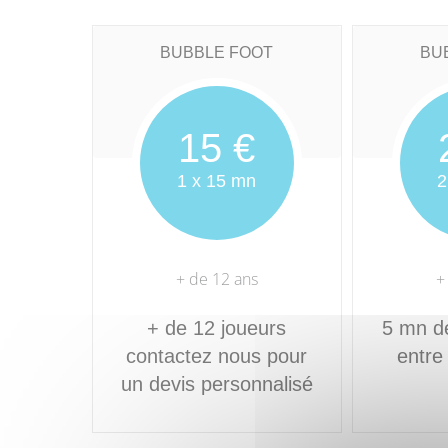
BUBBLE FOOT
BU
15 €
1 x 15 mn
2
+ de 12 ans
+
+ de 12 joueurs
5 mn d
contactez nous pour
entre
un devis personnalisé